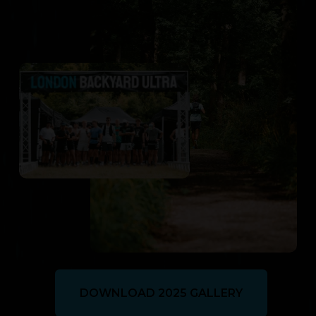
DOWNLOAD 2025 GALLERY