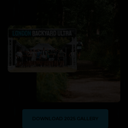
DOWNLOAD 2025 GALLERY