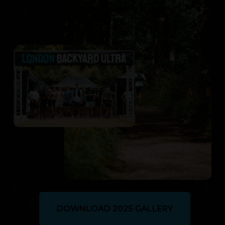
DOWNLOAD 2025 GALLERY