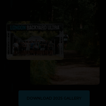
DOWNLOAD 2025 GALLERY