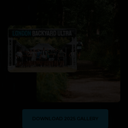
DOWNLOAD 2025 GALLERY